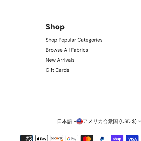
Shop
Shop Popular Categories
Browse All Fabrics
New Arrivals
Gift Cards
言
国
日本語
アメリカ合衆国 (USD $)
お