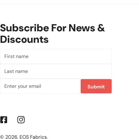
Subscribe For News &
Discounts
First
name
Last
name
E
Submit
メ
ー
ル
Facebook
Instagram
© 2026,
EOS Fabrics
.