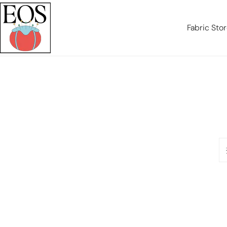
テンツにスキップ
Fabric Sto
探
す