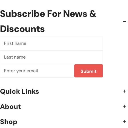
Subscribe For News &
Discounts
First
name
Last
name
E-
Submit
mail
Quick Links
About
Shop